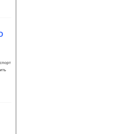
Ю
аспорт
ить