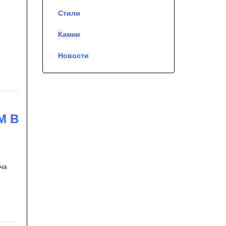
Стили
Камни
Новости
М В
ача