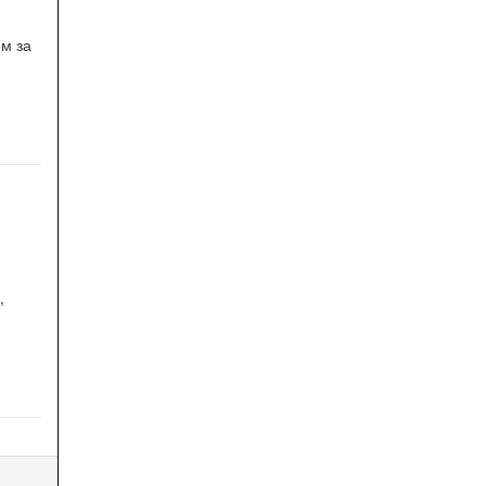
м за
,