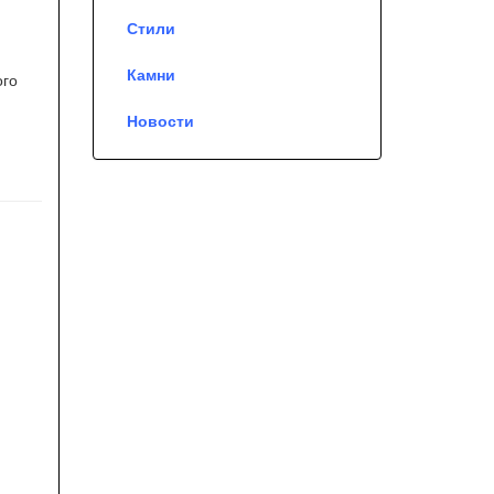
Стили
Камни
ого
Новости