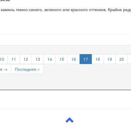
 камень темно-синего, зеленого или красного оттенков. Крайне ред
10
11
12
13
14
15
16
17
18
19
20
я →
Последняя »