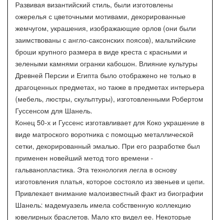
Развивая византийский стиль, были изготовлены
ожерелья с цветочными мотивами, декорированные
жемчугом, украшения, изображающие орлов (они были
заимствованы с англо-саксонских поясов), мальтийские
броши крупного размера в виде креста с красными и
зелеными камнями огранки кабошон. Влияние культуры
Древней Персии и Египта было отображено не только в
драгоценных предметах, но также в предметах интерьера
(мебель, люстры, скульптуры), изготовленными Робертом
Гуссенсом для Шанель.
Конец 50-х и Гуссенс изготавливает для Коко украшение в
виде матроского воротника с помощью металлической
сетки, декорированный эмалью. При его разработке был
применен новейший метод того времени -
гальванопластика. Эта технология легла в основу
изготовления платья, которое состояло из звеньев и цепи.
Привлекает внимание малоизвестный факт из биографии
Шанель: мадемуазель имела собственную коллекцию
ювелирных браслетов. Мало кто видел ее. Некоторые