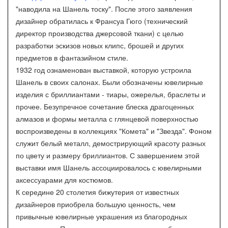
"наводила на Шанель тоску". После этого заявления
дизайнер обратилась к Франсуа Гюго (технический
директор производства джерсовой ткани) с целью
разработки эскизов новых клипс, брошей и других
предметов в фантазийном стиле.
1932 год ознаменован выставкой, которую устроила
Шанель в своих салонах. Были обозначены ювелирные
изделия с бриллиантами - тиары, ожерелья, браслеты и
прочее. Безупречное сочетание блеска драгоценных
алмазов и формы металла с глянцевой поверхностью
воспроизведены в коллекциях "Комета" и "Звезда". Фоном
служит белый металл, демострирующий красоту разных
по цвету и размеру бриллиантов. С завершением этой
выставки имя Шанель ассоциировалось с ювелирными
аксессуарами для костюмов.
К середине 20 столетия бижутерия от известных
дизайнеров приобрела большую ценность, чем
привычные ювелирные украшения из благородных