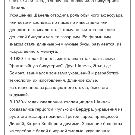
эпохе. Свой вклад в эпоху она обозначила бижутерией
Шанель.
Украшению Шанель отводила роль обычного аксессуара
или детали костюма, но никак не инвестиции или
денежного эквивалента. Потому не считала ношение
дешевой бижурии чем-то зазорным. Ее фирмнным
знаком стали длинные жемчужные бусы, разумеется, из
искусственного жемчуга.
В 1920-х годах Шанель изготаливала так называемую
"фантазийную бижутерию". Друг Шанель, Этьен де
Бомонт, занимался эскизами украшений и разработкой
технологии их изготовления. Длинное колье,
изготовленное из разноцветного стекла, было его
задумкой.
В 1930-х годах ювелирные коллекции для Шаналь
создавались герцогом Фулько ди Вердура, украшения из
рук этого мастера носились Гретой Гарбо, принцессой
Дианой, Кэтрин Хепберн и другими. Знамение браслеты
из серебра с белой и черной эмалью, украшенные