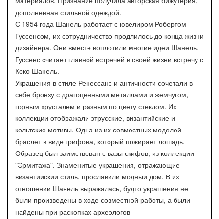
материалов. Признание получила авторская бижутерия,
дополненная стильной одеждой.
С 1954 года Шанель работает с ювелиром Робертом
Гуссенсом, их сотрудничество продлилось до конца жизни
дизайнера. Они вместе воплотили многие идеи Шанель.
Гуссенс считает главной встречей в своей жизни встречу с
Коко Шанель.
Украшения в стиле Ренессанс и античности сочетали в
себе бронзу с драгоценными металлами и жемчугом,
горным хрусталем и разным по цвету стеклом. Их
коллекции отображали этрусские, византийские и
кельтские мотивы. Одна из их совместных моделей -
браслет в виде грифона, который пожирает лошадь.
Образец был заимствован с вазы скифов, из коллекции
"Эрмитажа". Знаменитые украшения, отражающие
византийский стиль, прославили модный дом. В их
отношении Шанель выражалась, будто украшения не
были произведены в ходе совместной работы, а были
найдены при раскопках археологов.