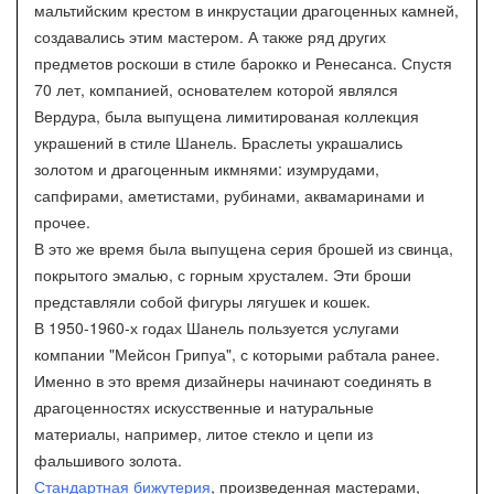
мальтийским крестом в инкрустации драгоценных камней,
создавались этим мастером. А также ряд других
предметов роскоши в стиле барокко и Ренесанса. Спустя
70 лет, компанией, основателем которой являлся
Вердура, была выпущена лимитированая коллекция
украшений в стиле Шанель. Браслеты украшались
золотом и драгоценным икмнями: изумрудами,
сапфирами, аметистами, рубинами, аквамаринами и
прочее.
В это же время была выпущена серия брошей из свинца,
покрытого эмалью, с горным хрусталем. Эти броши
представляли собой фигуры лягушек и кошек.
В 1950-1960-х годах Шанель пользуется услугами
компании "Мейсон Грипуа", с которыми рабтала ранее.
Именно в это время дизайнеры начинают соединять в
драгоценностях искусственные и натуральные
материалы, например, литое стекло и цепи из
фальшивого золота.
Стандартная бижутерия
, произведенная мастерами,