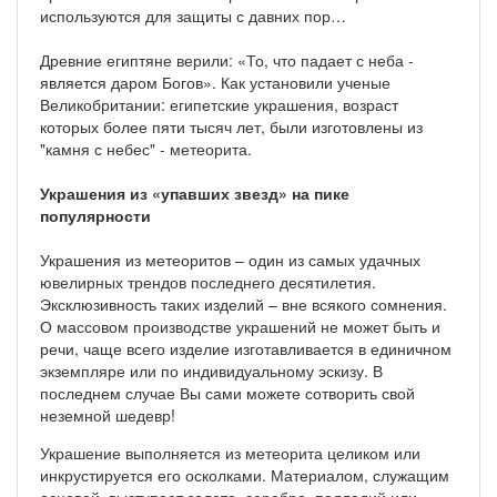
используются для защиты с давних пор…
Древние египтяне верили: «То, что падает с неба -
является даром Богов». Как установили ученые
Великобритании: египетские украшения, возраст
которых более пяти тысяч лет, были изготовлены из
"камня с небес" - метеорита.
Украшения из «упавших звезд» на пике
популярности
Украшения из метеоритов – один из самых удачных
ювелирных трендов последнего десятилетия.
Эксклюзивность таких изделий – вне всякого сомнения.
О массовом производстве украшений не может быть и
речи, чаще всего изделие изготавливается в единичном
экземпляре или по индивидуальному эскизу. В
последнем случае Вы сами можете сотворить свой
неземной шедевр!
Украшение выполняется из метеорита целиком или
инкрустируется его осколками. Материалом, служащим
основой, выступает золото, серебро, палладий или