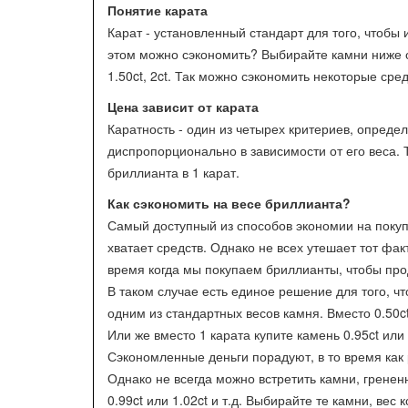
Понятие карата
Карат - установленный стандарт для того, чтобы и
этом можно сэкономить? Выбирайте камни ниже одн
1.50ct, 2ct. Так можно сэкономить некоторые сре
Цена зависит от карата
Каратность - один из четырех критериев, опред
диспропорционально в зависимости от его веса. Т
бриллианта в 1 карат.
Как сэкономить на весе бриллианта?
Самый доступный из способов экономии на покупке
хватает средств. Однако не всех утешает тот фак
время когда мы покупаем бриллианты, чтобы пр
В таком случае есть единое решение для того, ч
одним из стандартных весов камня. Вместо 0.50ct
Или же вместо 1 карата купите камень 0.95ct или 
Сэкономленные деньги порадуют, в то время как 
Однако не всегда можно встретить камни, гренен
0.99ct или 1.02ct и т.д. Выбирайте те камни, вес