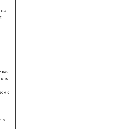
 на
t,
у вас
 в то
дом с
и в