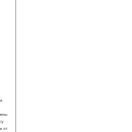
на
лжны
су
и от