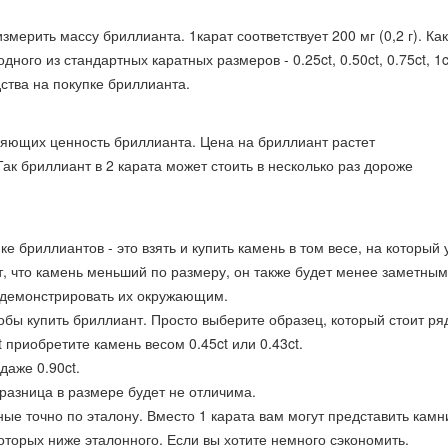
змерить массу бриллианта. 1карат соответствует 200 мг (0,2 г). Как
ого из стандартных каратных размеров - 0.25ct, 0.50ct, 0.75ct, 1c
дства на покупке бриллианта.
еляющих ценность бриллианта. Цена на бриллиант растет
ак бриллиант в 2 карата может стоить в несколько раз дороже
 бриллиантов - это взять и купить камень в том весе, на который 
т, что камень меньший по размеру, он также будет менее заметным
одемонстрировать их окружающим.
тобы купить бриллиант. Просто выберите образец, который стоит ря
 приобретите камень весом 0.45ct или 0.43ct.
даже 0.90ct.
разница в размере будет не отличима.
ные точно по эталону. Вместо 1 карата вам могут представить камн
 которых ниже эталонного. Если вы хотите немного сэкономить.