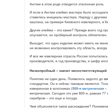
Англии в этом роде отводится эталонная роль.
И если в Англии клеймо мастера было ассоциат
ставились инициалы мастера. Наряду с другими 
каштана, на примере Киевского ювелирного, в К
Другие клейма – это какие? Прежде всего год пр
опускается, но пробирный контроль обязателен.
Выходит, что одно изделие может иметь не мен
не возможно контролировать эту область, всегда
И все же ювелирная отрасль России попыталась
производителя, и год производства, и шифр инс
Низкопробный – значит несоответствующий 
Понятию ни один день. Появилось задолго до в
стандартом. Он и сейчас таковым является. Толь
измеренная в золотниках (
500-я метрическая
– 
метрическая. Сегодня это уже 800-я, равная 77
серебром – это еще и посуда.
Чем объясняется такое расхождение? Понижени