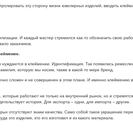
ролировать эту сторону жизни ювелирных изделий, вводить клейма
лизации. И каждый мастер стремился как-то обозначить свою работ
ало заказчиков.
еймение.
я нуждаются в клеймении. Идентификация. Так появились ремесле
амилия, которую мы носим, также в какой-то мере бренд.
чно сложен и не совершенен в этом плане. И именно клеймению в
, которые работают не только на внутренний рынок, но и стремятс
детельствует история. Для экспорта – одни, для импорта – другие.
орых отсутствуют знаки качества. Само собой такое украшение пере
да это изделие, кто его изготовил и из какого материала.