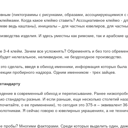
ивным (пиктограммы с рисунками, образами, ассоциирующимися с 
клеймами. Когда какое клеймо ставить? Ассоциативное клеймо - дл
иеве ведь каштаны), инициалы – для частных ювелиров, для частны
оизводства изделия. И здесь уместны как римские, так и арабские 
ее 3-4 клейм. Зачем все усложнять? Обременять и без того обрем
 будет нелегальное, неликвидное, не бездоходное производство.
 это сделать, введя в обиход именники, информация которых был
пекции пробирного надзора. Одним именником - трех зайцев.
стандарту
ведение в современный обиход и переписывание. Ранее низкопроб
ко стандарты разные. И если раньше, еще несколько столетий наза
почитайте, о ее применении), то сегодня это 375-я – эквивалент 36-
 золотникам. Я сейчас говорю о ювелирных украшениях, а не техни
е пробы? Многими факторами. Среди которых выделить один, даж