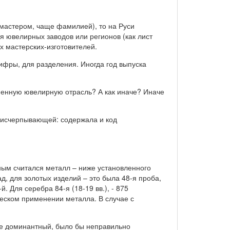
мастером, чаще фамилией), то на Руси
я ювелирных заводов или регионов (как лист
х мастерских-изготовителей.
цифры, для разделения. Иногда год выпуска
ененную ювелирную отрасль? А как иначе? Иначе
а исчерпывающей: содержала и код
ным считался металл – ниже установленного
д, для золотых изделий – это была 48-я проба,
й. Для серебра 84-я (18-19 вв.), - 875
ческом применении металла. В случае с
е доминантный, было бы неправильно