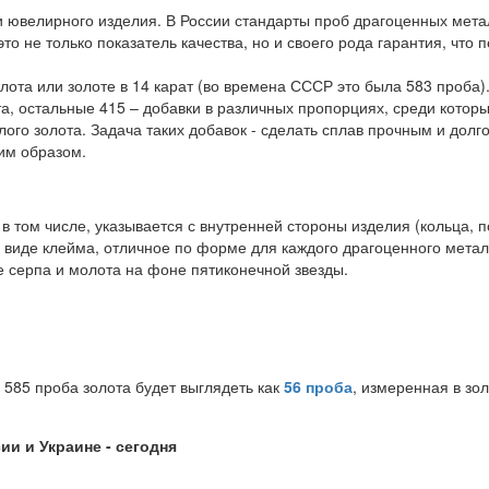
ти ювелирного изделия. В России стандарты проб драгоценных мет
то не только показатель качества, но и своего рода гарантия, что 
ота или золоте в 14 карат (во времена СССР это была 583 проба)
а, остальные 415 – добавки в различных пропорциях, среди которы
лого золота. Задача таких добавок - сделать сплав прочным и дол
им образом.
 в том числе, указывается с внутренней стороны изделия (кольца, 
 виде клейма, отличное по форме для каждого драгоценного мета
 серпа и молота на фоне пятиконечной звезды.
 585 проба золота будет выглядеть как
56 проба
, измеренная в зол
ии и Украине - сегодня