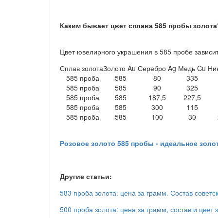
Каким бывает цвет сплава 585 пробы золота
Цвет ювелирного украшения в 585 пробе зависит
Сплав золота
Золото Au
Серебро Ag
Медь Cu
Ник
585 проба
585
80
335
585 проба
585
90
325
585 проба
585
187,5
227,5
585 проба
585
300
115
585 проба
585
100
30
Розовое золото 585 пробы - идеальное золо
Другие статьи:
583 проба золота: цена за грамм. Состав советс
500 проба золота: цена за грамм, состав и цвет 