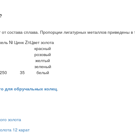
?
 от состава сплава. Пропорции лигатурных металлов приведены в 
ель Ni
Цинк Zn
Цвет золота
красный
розовый
желтый
зеленый
250
35
белый
то для обручальных колец
.
кого золота
золота 12 карат