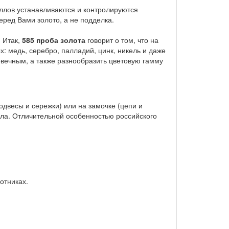
аллов устанавливаются и контролируются
перед Вами золото, а не подделка.
. Итак,
585 проба золота
говорит о том, что на
х: медь, серебро, палладий, цинк, никель и даже
говечным, а также разнообразить цветовую гамму
подвесы и сережки) или на замочке (цепи и
лла. Отличительной особенностью российского
отниках.