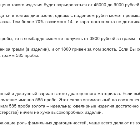
 цена такого изделия будет варьироваться от 45000 до 9000 рублей
дится в том же диапазоне, однако с падением рубля может превыша
азна. Тем более 70% ввозимого 14-ти каратного золота не дотягив
робы, то в ломбарде сможете получить от 3900 рублей за грамм - 
н за грамм (в изделии), и от 1800 гривен за лом золота. Если Вы 
а грамм 585 пробы.
нный и доступный вариант этого драгоценного материала. Если в
почтение именно 585 пробе. Этот сплав оптимальный по соотношен
ам 585 проба золота – идеальна: ювелирные изделия достаточно к
стерства) ничем не хуже высокопробных изделий.
грающие роль фамильных драгоценностей, чаще всего делают из зо